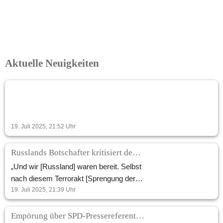
Aktuelle Neuigkeiten
19. Juli 2025, 21:52
Uhr
Russlands Botschafter kritisiert deutsche Entscheidungen nach Nord Stream-Sprengung
„Und wir [Russland] waren bereit. Selbst
nach diesem Terrorakt [Sprengung der
Gaspipeline] im September 2022. Der
19. Juli 2025, 21:39
Uhr
vierte Strang funktionierte. Präsident
Putin sagte sofort: „Na gut, wir können
Empörung über SPD-Pressereferent: Abscheuliche Kommentare nach Baumgartners Tod