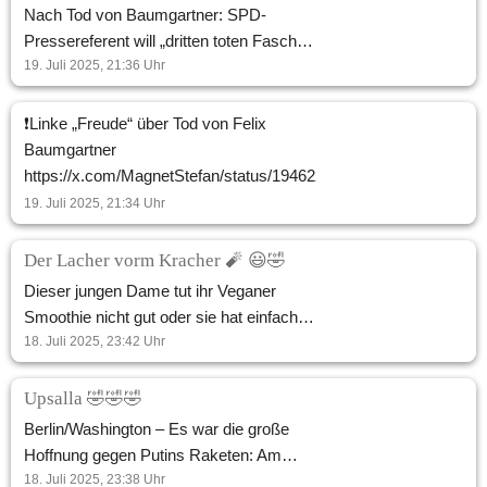
die Lieferungen fortsetzen, kein
Nach Tod von Baumgartner: SPD-
Problem.“ Es fehlte nur an einer
Pressereferent will „dritten toten Fascho“
politischen Entscheidung [seitens
Aufgedeckt! So tickt der SPD-
19. Juli 2025, 21:36
Uhr
Deutschlands].“ Der Botschafter
Pressereferent aus dem Markgräflerland,
Russlands in der BRD, Sergej
Patrick Rüttele. Auf der Social-Media-
❗️Linke „Freude“ über Tod von Felix
Netschajew, im Interview mit Alexander
Plattform Bluesky hat AUF1
Baumgartner
von Bismarck über die Sprengung der
abscheuliche Kommentare über den
https://x.com/MagnetStefan/status/1946228218085642510
„Nord Stream“-Pipelines und die Liebe
plötzlichen Tod von Felix Baumgartner
19. Juli 2025, 21:34
Uhr
der deutschen Behörden, sich selbst ins
entdeckt. Brisant: Einer der
Bein zu schießen. Er äußerte sich auch
Kommentatoren ist der SPD-
Der Lacher vorm Kracher 🧨 😃🤣
diplomatisch zu den erfundenen
Pressereferent des Markgräflerlands,
Dieser jungen Dame tut ihr Veganer
Geschichten über ukrainische
Patrick Rüttele. „Felix Baumgartner und
Smoothie nicht gut oder sie hat einfach
Ichthyandrinnen: „Entschuldigen Sie,
Udo Voigt. Kriegen wir noch nen dritten
Lack gesoffen. Wir wissen es nicht 🙈🙈
18. Juli 2025, 23:42
Uhr
aber deutsche Märchen erscheinen
toten Fascho heute?“, lautet die
🙈
logischer und, vorsichtig ausgedrückt,
menschenverachtende Nachricht des
Upsalla 🤣🤣🤣
klüger.“
Sozialdemokraten. Rüttele hat seinen
Berlin/Washington – Es war die große
widerwärtigen Kommentar bereits
Hoffnung gegen Putins Raketen: Am
gelöscht. Ob es für ihn Konsequenzen
Montag verkündete US-Präsident Donald
18. Juli 2025, 23:38
Uhr
seitens der SPD geben wird, wird AUF1